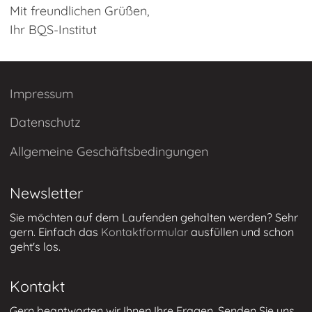
Mit freundlichen Grüßen,
Aortenklappenregister
Ihr BQS-Institut
Evaluationen und
Studien
Studien-Downloads
Impressum
Benchmarkinitiative
Datenschutz
Pflege (B·IN Pflege)
Allgemeine Geschäftsbedingungen
Zertifizierung von
Myastheniezentren
Newsletter
Downloads
Sie möchten auf dem Laufenden gehalten werden? Sehr
gern. Einfach das
Kontaktformular
ausfüllen und schon
geht's los.
Public Relations
Kontakt
Gern beantworten wir Ihnen Ihre Fragen. Senden Sie uns