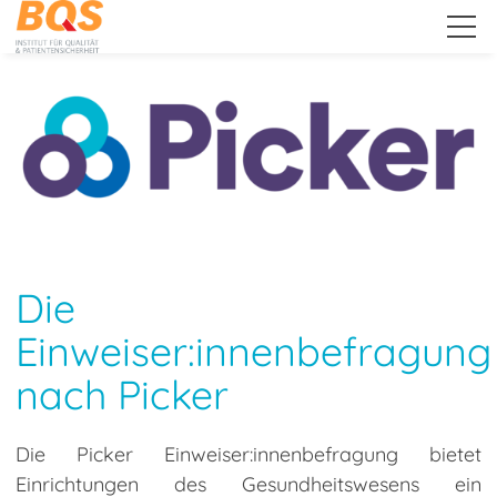
.
Unternehmen
Leistungen
Die
Picker Befragungen
Einweiser:innenbefragung
Patient:innenbefragung
nach Picker
Mitarbeitendenbefragung
Einweiser:innenbefragung
Nach der Befragung:
Die Picker Einweiser:innenbefragung bietet
Umsetzung &
Einrichtungen des Gesundheitswesens ein
Veränderung