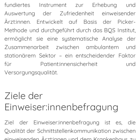
fundiertes Instrument zur Erhebung und
Patient-Reported
Auswertung der Zufriedenheit einweisender
Experience Measures
(PREMs)
Ärzt:innen. Entwickelt auf Basis der Picker-
BQS Register
Methode und durchgeführt durch das BQS Institut,
ermöglicht sie eine systematische Analyse der
Evaluationen und
Zusammenarbeit zwischen ambulantem und
Studien
stationärem Sektor – ein entscheidender Faktor
Studien-Downloads
für Patient:innensicherheit und
Versorgungsqualität.
Benchmarkinitiative
Pflege (B·IN Pflege)
Ziele der
Zertifizierung von
Einweiser:innenbefragung
Myastheniezentren
Downloads
Ziel der Einweiser:innenbefragung ist es, die
Qualität der Schnittstellenkommunikation zwischen
einweisenden Ärzt:innen und dem Krankenhaus zu