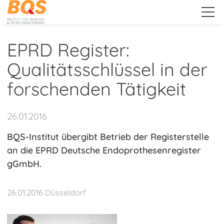
.
EPRD Register:
Qualitätsschlüssel in der
Unternehmen
forschenden Tätigkeit
Leistungen
26.01.2016
BQS-Institut übergibt Betrieb der Registerstelle
Downloads
an die EPRD Deutsche Endoprothesenregister
gGmbH.
Public Relations
26.01.2016 Düsseldorf
News