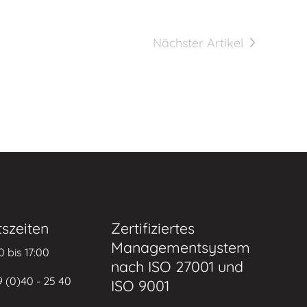
Nächster Artikel
szeiten
Zertifiziertes
Managementsystem
00 bis 17:00
nach ISO 27001 und
9 (0)
40 - 25 40
ISO 9001