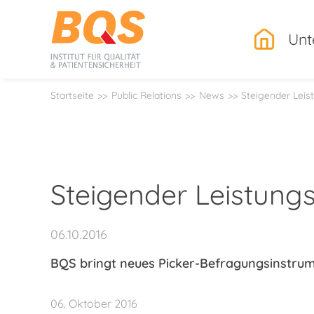
.
Unt
Startseite
Public Relations
News
Steigender Leis
Steigender Leistungs
06.10.2016
BQS bringt neues Picker-Befragungsinstrume
06. Oktober 2016