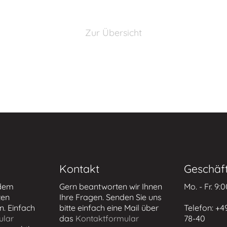
Zur Übersicht
Kontakt
Geschäft
 dem
Gern beantworten wir Ihnen
Mo. - Fr. 9:
ten
Ihre Fragen. Senden Sie uns
n. Einfach
bitte einfach eine Mail über
Telefon: +4
ular
das
Kontaktformular
78-40